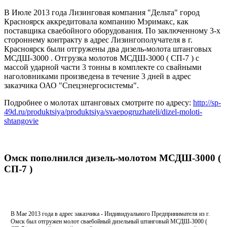
В Июле 2013 года Лизинговая компания "Дельта" город
Красноярск аккредитовала компанию Мэримакс, как
поставщика сваебойного оборудования. По заключенному 3-х
стороннему контракту в адрес Лизингополучателя в г.
Красноярск были отгружены два дизель-молота штанговых
МСДШ-3000 . Отгрузка молотов МСДШ-3000 ( СП-7 ) с
массой ударной части 3 тонны в комплекте со свайными
наголовниками произведена в течение 3 дней в адрес
заказчика ОАО "Спецэнергосистемы".
Подробнее о молотах штанговых смотрите по адресу:
http://sp-
49d.ru/produktsiya/produktsiya/svaepogruzhateli/dizel-moloti-
shtangovie
Омск пополнился дизель-молотом МСДШ-3000 (
СП-7 )
В Мае 2013 года в адрес заказчика - Индивидуального Предпринимателя из г.
Омск был отгружен молот сваебойный дизельный штанговый МСДШ-3000 (