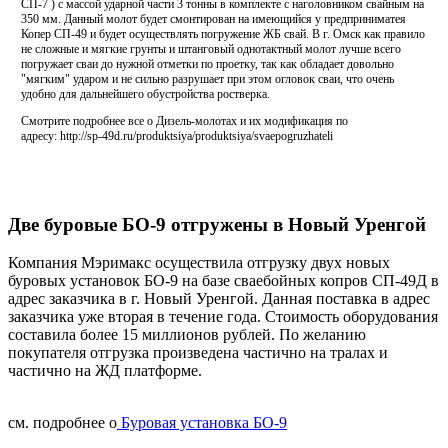
СП-7 ) с массой ударной части 3 тонны в комплекте с наголовником свайным на
350 мм. Данный молот будет смонтирован на имеющийся у предприниматея
Копер СП-49 и будет осуществлять погружение ЖБ свай. В г. Омск как правило
не сложные и мягкие грунты и штанговый однотактный молот лучше всего
погружает сваи до нужной отметки по проетку, так как обладает довольно
"мягким" ударом и не сильно разрушает при этом огловок сваи, что очень
удобно для дальнейшего обустройства ростверка.
Смотрите подробнее все о Дизель-молотах и их модификация по
адресу: http://sp-49d.ru/produktsiya/produktsiya/svaepogruzhateli
Две буровые БО-9 отгружены в Новый Уренгой
Компания Мэримакс осуществила отгрузку двух новых
буровых установок БО-9 на базе сваебойных копров СП-49Д в
адрес заказчика в г. Новый Уренгой. Данная поставка в адрес
заказчика уже вторая в течение года. Стоимость оборудования
составила более 15 миллионов рублей. По желанию
покупателя отгрузка произведена частично на тралах и
частично на ЖД платформе.
см. подробнее о
Буровая установка БО-9