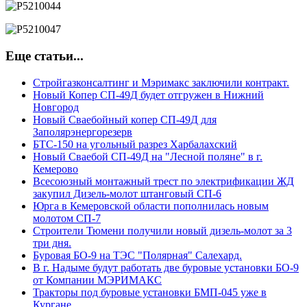
Еще статьи...
Стройгазконсалтинг и Мэримакс заключили контракт.
Новый Копер СП-49Д будет отгружен в Нижний
Новгород
Новый Сваебойный копер СП-49Д для
Заполярэнергорезерв
БТС-150 на угольный разрез Харбалахский
Новый Сваебой СП-49Д на "Лесной поляне" в г.
Кемерово
Всесоюзный монтажный трест по электрификации ЖД
закупил Дизель-молот штанговый СП-6
Юрга в Кемеровской области пополнилась новым
молотом СП-7
Строители Тюмени получили новый дизель-молот за 3
три дня.
Буровая БО-9 на ТЭС "Полярная" Салехард.
В г. Надыме будут работать две буровые установки БО-9
от Компании МЭРИМАКС
Тракторы под буровые установки БМП-045 уже в
Кургане.